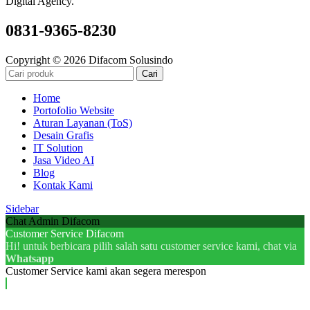
Digital Agency.
0831-9365-8230
Copyright © 2026 Difacom Solusindo
Cari
Home
Portofolio Website
Aturan Layanan (ToS)
Desain Grafis
IT Solution
Jasa Video AI
Blog
Kontak Kami
Sidebar
Chat Admin Difacom
Customer Service Difacom
Hi! untuk berbicara pilih salah satu customer service kami, chat via
Whatsapp
Customer Service kami akan segera merespon