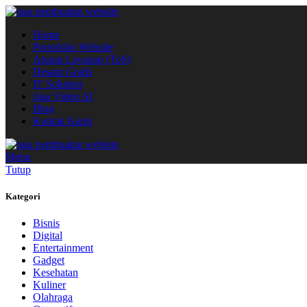
Home
Portofolio Website
Aturan Layanan (ToS)
Desain Grafis
IT Solution
Jasa Video AI
Blog
Kontak Kami
Menu
Tutup
Kategori
Bisnis
Digital
Entertainment
Gadget
Kesehatan
Kuliner
Olahraga