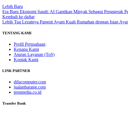
Lebih Baru
Era Baru Ekonomi Saudi: AI Gantikan Minyak Sebagai Penggerak 
Kembali ke daftar
Lebih Tua
Lezatnya Pangsit Ayam Kuah Rumahan dengan Isian Aya
TENTANG KAMI
Profil Perusahaan
Kenapa Kami
Aturan Layanan (ToS)
Kontak Kami
LINK PARTNER
difacomputer.com
jualanbarang.com
trenmedia.co.id
Transfer Bank