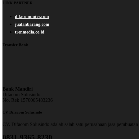
LINK PARTNER
difacomputer.com
jualanbarang.com
trenmedia.co.id
Transfer Bank
Bank Mandiri
Difacom Solusindo
No. Rek 1570005483236
CV. Difacom Solusindo
CV. Difacom Solusindo adalah salah satu perusahaan jasa pembuatan 
0831-9365-8230