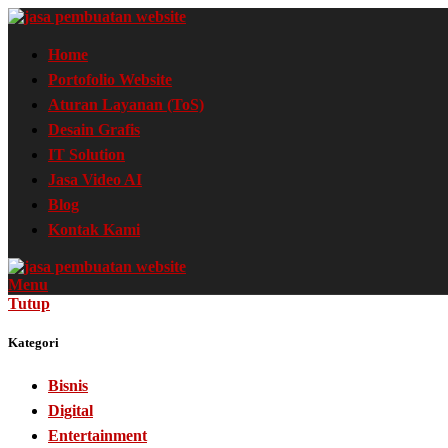
Home
Portofolio Website
Aturan Layanan (ToS)
Desain Grafis
IT Solution
Jasa Video AI
Blog
Kontak Kami
Menu
Tutup
Kategori
Bisnis
Digital
Entertainment