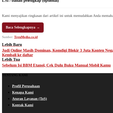
LSI / bahan pelengkap (opsional)
Kami menyajikan ringkasan dari artikel ini untuk memudahkan Anda memaha
Baca Selengkapnya →
Sumber:
TrenMedia.co.id
Lebih Baru
Judi Online Masih Dominan, Komdigi Blokir 3 Juta Konten Neg
Kembali ke daftar
Lebih Tua
Sebelum Isi BBM Etanol, Cek Dulu Buku Manual Mobil Kamu
TENTANG KAMI
Profil Perusahaan
Kenapa Kami
Aturan Layanan (ToS)
Kontak Kami